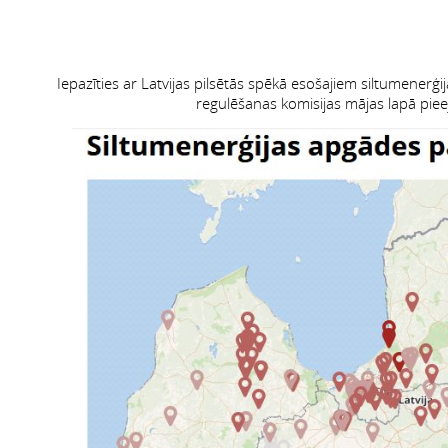
Iepazīties ar Latvijas pilsētās spēkā esošajiem siltumenerģ
regulēšanas komisijas mājas lapā pieej