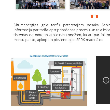
Siltumenerģijas gala tarifu patērētājiem nosaka Sabi
Informācija par tarifa apstiprināšanas procesu un tajā iekļ
sistēmas darbību un atbildības robežām, kā arī par fakto
maksu par to, apkopota pievienotajos SPRK materiālos.