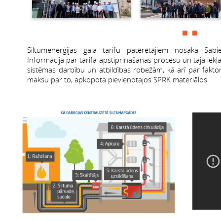
Siltumenerģijas gala tarifu patērētājiem nosaka Sabi
Informācija par tarifa apstiprināšanas procesu un tajā iekļ
sistēmas darbību un atbildības robežām, kā arī par fakto
maksu par to, apkopota pievienotajos SPRK materiālos.