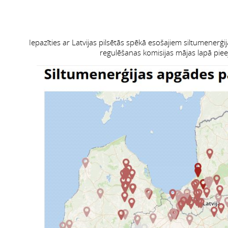
Iepazīties ar Latvijas pilsētās spēkā esošajiem siltumenerģ
regulēšanas komisijas mājas lapā pieej